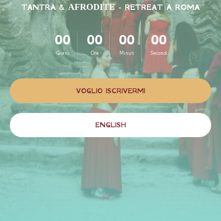
TANTRA &
AFRODITE
- RETREAT A ROMA
00
00
00
00
Giorni
Ore
Minuti
Secondi
VOGLIO ISCRIVERMI
ENGLISH