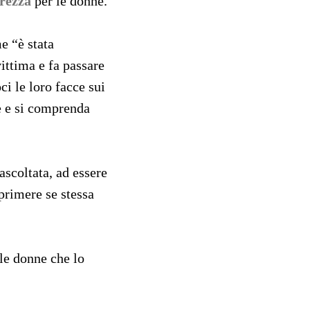
urezza
per le donne.
e “è stata
vittima e fa passare
i le loro facce sui
re e si comprenda
 ascoltata, ad essere
sprimere se stessa
le donne che lo