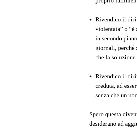
proprio fallime
Rivendico il diri
violentata” o “è 
in secondo piano
giornali, perché
che la soluzione
Rivendico il dir
creduta, ad esser
senza che un uom
Spero questa divent
desiderano ad aggiu