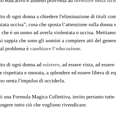
nto educativo e almeno provveda ad
investire nella sic
tto di ogni donna a chiedere l'eliminazione di titoli com
stata uccisa”, cosa che sposta l’attenzione sulla donna 
 che è un uomo ad averla violentata o uccisa. Mettiamoc
 si sappia che sono gli uomini a compiere atti del gene
 al problema è
cambiare l’educazione
.
itto di ogni donna ad
esistere
, ad essere vista, ad essere
e rispettata e onorata, a splendere ed essere libera di e
o senta l'impulso di ucciderla.
i una Formula Magica Collettiva, invito pertanto tutte 
ngere tutto ciò che vogliono rivendicare.