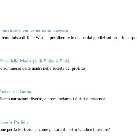
o mostrarmi per come sono davvero
o femminista di Kate Winslet per liberare le donne dai giudizi sul proprio corpo
ificio delle Madri (e di Figlie e Figli)
ro sommerso delle madri nella società del profitto
odelli di Donna
iamo narrazioni diverse, e promuoviamo i diritti di ciascunə
ione e Perfidia
one per la Perfezione: come placare il nostro Giudice Interiore?