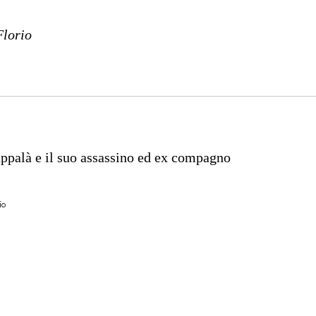
Florio
appalà e il suo assassino ed ex compagno
io