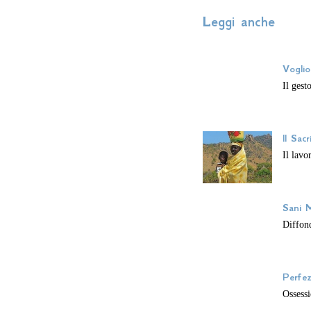
Leggi anche
Vogli
Il gest
Il Sacr
Il lavo
Sani M
Diffond
Perfez
Ossessi